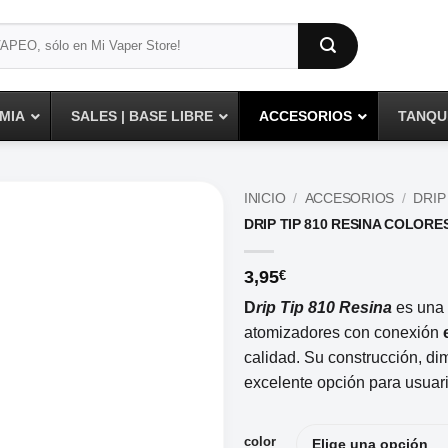
MIA
SALES | BASE LIBRE
ACCESORIOS
TANQUE
INICIO
/
ACCESORIOS
/
DRIP
DRIP TIP 810 RESINA COLORE
3,95
€
D
rip Tip 810 Resina
es una 
atomizadores con conexión
calidad. Su construcción, di
excelente opción para usuar
color