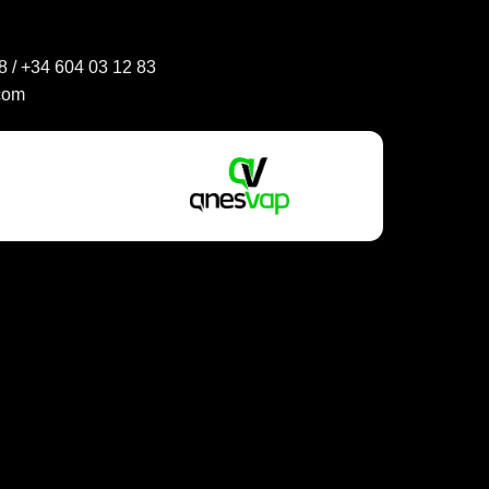
elegir
en
8
/
+34 604 03 12 83
la
página
com
de
producto