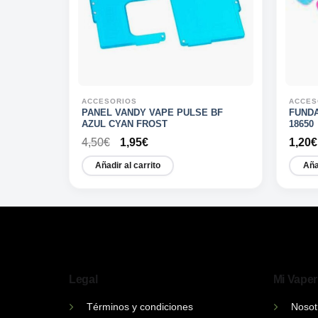
ACCESORIOS
ACCES
AIO
PANEL VANDY VAPE PULSE BF
FUNDA
AZUL CYAN FROST
18650
El
El
4,50
€
1,95
€
1,20
€
precio
precio
original
actual
Añadir al carrito
Aña
era:
es:
4,50€.
1,95€.
Legal
Mi Vaper
Términos y condiciones
Nosot