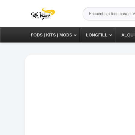
Saltar
Buscar
al
por:
contenido
PODS | KITS | MODS
LONGFILL
ALQUI