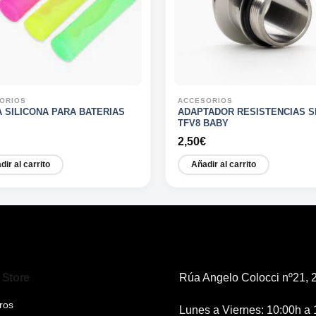
ORIOS
ACCESORIOS
 SILICONA PARA BATERIAS
ADAPTADOR RESISTENCIAS 
TFV8 BABY
2,50
€
dir al carrito
Añadir al carrito
 Store
Rúa Angelo Colocci nº21, 2
ros
Lunes a Viernes: 10:00h a 