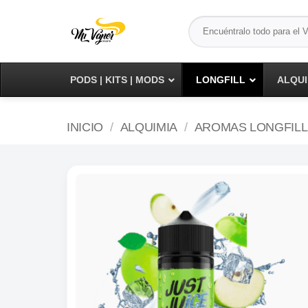
Saltar
Buscar
al
por:
contenido
PODS | KITS | MODS
LONGFILL
ALQUI
INICIO
/
ALQUIMIA
/
AROMAS LONGFILL