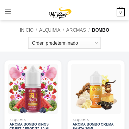
Saltar
al
0
contenido
INICIO
/
ALQUIMIA
/
AROMAS
/
BOMBO
ALQUIMIA
ALQUIMIA
AROMA BOMBO KINGS
AROMA BOMBO CREMA
CREST AFRODITA 30 ML
SANTA 30ML