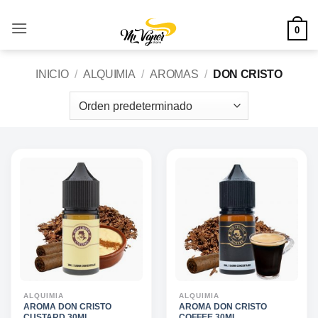
Saltar
al
0
contenido
INICIO
/
ALQUIMIA
/
AROMAS
/
DON CRISTO
ALQUIMIA
ALQUIMIA
AROMA DON CRISTO
AROMA DON CRISTO
CUSTARD 30ML
COFFEE 30ML