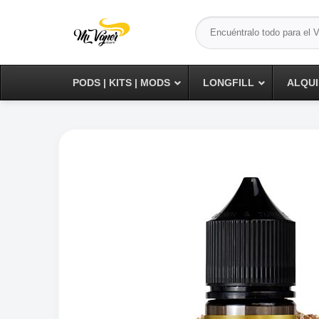
Saltar
Buscar
al
por:
contenido
PODS | KITS | MODS
LONGFILL
ALQUI