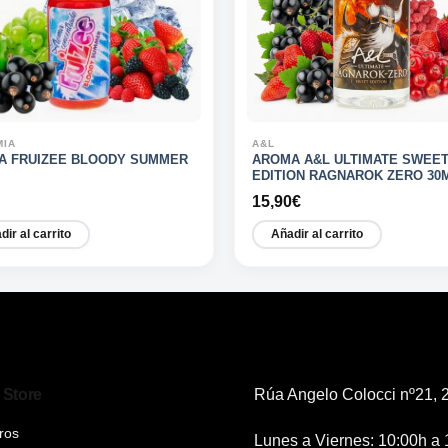
MIA
A&L
A FRUIZEE BLOODY SUMMER
AROMA A&L ULTIMATE SWEE
EDITION RAGNAROK ZERO 30
15,90
€
dir al carrito
Añadir al carrito
 Store
Rúa Angelo Colocci nº21, 2
ros
Lunes a Viernes: 10:00h a 