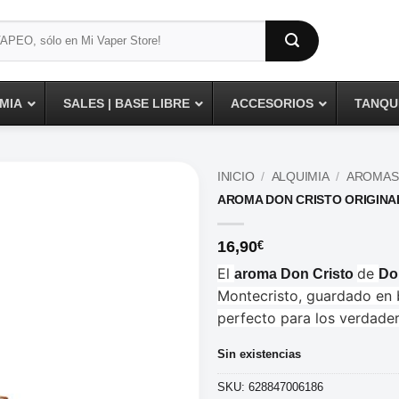
MIA
SALES | BASE LIBRE
ACCESORIOS
TANQUE
INICIO
/
ALQUIMIA
/
AROMAS
AROMA DON CRISTO ORIGINA
16,90
€
El
de
aroma Don Cristo
Do
Montecristo, guardado en 
perfecto para los verdade
Sin existencias
SKU:
628847006186