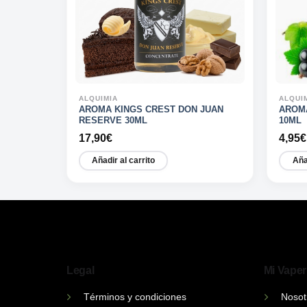
ALQUIMIA
ALQUI
E 10ML
AROMA KINGS CREST DON JUAN
AROM
RESERVE 30ML
10ML
17,90
€
4,95
€
Añadir al carrito
Aña
Legal
Mi Vaper
Términos y condiciones
Nosot