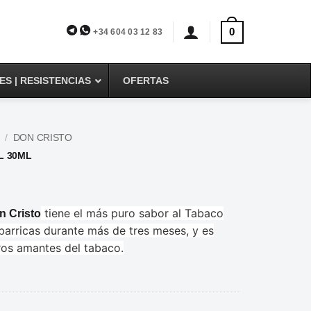
0
+34 604 03 12 83
S | RESISTENCIAS
OFERTAS
/
DON CRISTO
L 30ML
tiene el más puro sabor al Tabaco
n Cristo
barricas durante más de tres meses, y es
ros amantes del tabaco.