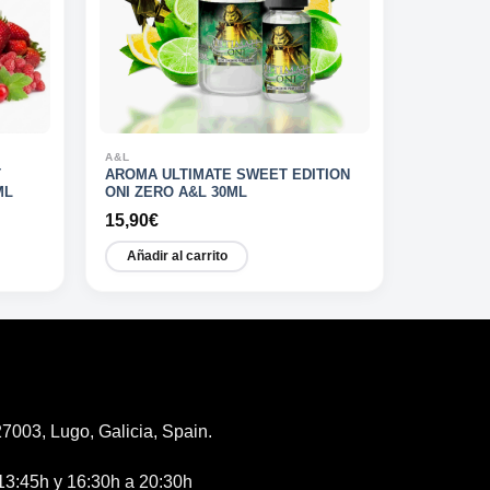
A&L
T
AROMA ULTIMATE SWEET EDITION
ML
ONI ZERO A&L 30ML
15,90
€
Añadir al carrito
7003, Lugo, Galicia, Spain.
13:45h y 16:30h a 20:30h