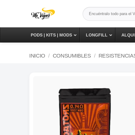
Saltar
Buscar
al
por:
contenido
PODS | KITS | MODS
LONGFILL
ALQUI
INICIO
/
CONSUMIBLES
/
RESISTENCIA