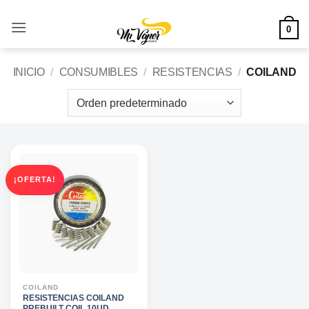
Saltar
al
0
contenido
INICIO
/
CONSUMIBLES
/
RESISTENCIAS
/
COILAND
¡OFERTA!
COILAND
RESISTENCIAS COILAND
PREBUILT COIL 10UD