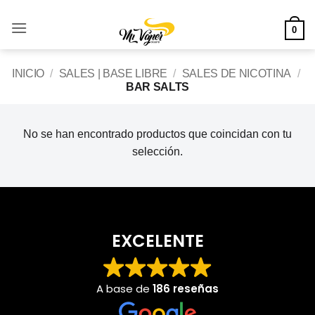
Saltar
al
0
contenido
INICIO
/
SALES | BASE LIBRE
/
SALES DE NICOTINA
/
BAR SALTS
No se han encontrado productos que coincidan con tu
selección.
EXCELENTE
A base de
186 reseñas