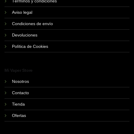
Términos y condiciones
en
en
la
la
Aviso legal
página
página
de
de
Condiciones de envío
producto
producto
Devoluciones
Política de Cookies
Mi Vaper Store
Nosotros
Contacto
Tienda
Ofertas