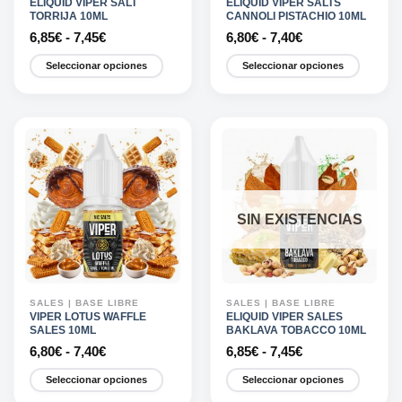
ELIQUID VIPER SALT
ELIQUID VIPER SALTS
TORRIJA 10ML
CANNOLI PISTACHIO 10ML
Rango
Rango
6,85
€
-
7,45
€
6,80
€
-
7,40
€
de
de
precios:
precios:
Seleccionar opciones
Seleccionar opciones
desde
desde
6,85€
6,80€
Este
Este
hasta
hasta
producto
producto
7,45€
7,40€
tiene
tiene
múltiples
múltiples
variantes.
variantes.
Las
Las
opciones
opciones
SIN EXISTENCIAS
se
se
pueden
pueden
elegir
elegir
en
en
la
la
SALES | BASE LIBRE
SALES | BASE LIBRE
página
página
VIPER LOTUS WAFFLE
ELIQUID VIPER SALES
SALES 10ML
BAKLAVA TOBACCO 10ML
de
de
Rango
Rango
6,80
€
-
7,40
€
6,85
€
-
7,45
€
producto
producto
de
de
precios:
precios:
Seleccionar opciones
Seleccionar opciones
desde
desde
6,80€
6,85€
Este
Este