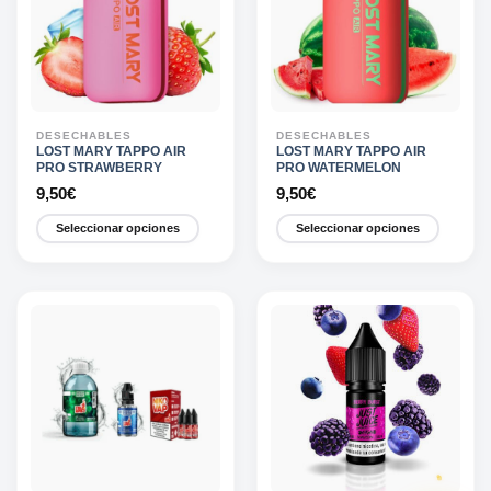
opciones
opciones
se
se
pueden
pueden
elegir
elegir
en
en
la
la
DESECHABLES
DESECHABLES
página
página
LOST MARY TAPPO AIR
LOST MARY TAPPO AIR
PRO STRAWBERRY
PRO WATERMELON
de
de
9,50
€
9,50
€
producto
producto
Seleccionar opciones
Seleccionar opciones
Este
Este
producto
producto
tiene
tiene
múltiples
múltiples
variantes.
variantes.
Las
Las
opciones
opciones
se
se
pueden
pueden
elegir
elegir
en
en