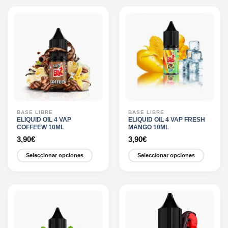
producto
producto
6,40€
tiene
tiene
múltiples
múltiples
variantes.
variantes.
Las
Las
opciones
opciones
se
se
pueden
pueden
elegir
elegir
en
en
la
la
BASE LIBRE
BASE LIBRE
página
página
ELIQUID OIL 4 VAP
ELIQUID OIL 4 VAP FRESH
COFFEEW 10ML
MANGO 10ML
de
de
3,90
€
3,90
€
producto
producto
Seleccionar opciones
Seleccionar opciones
Este
Este
producto
producto
tiene
tiene
múltiples
múltiples
variantes.
variantes.
Las
Las