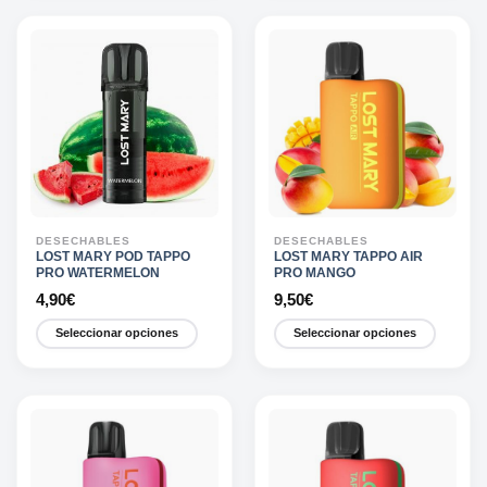
producto
producto
tiene
tiene
múltiples
múltiples
variantes.
variantes.
Las
Las
opciones
opciones
se
se
pueden
pueden
elegir
elegir
en
en
la
la
DESECHABLES
DESECHABLES
página
página
LOST MARY POD TAPPO
LOST MARY TAPPO AIR
PRO WATERMELON
PRO MANGO
de
de
4,90
€
9,50
€
producto
producto
Seleccionar opciones
Seleccionar opciones
Este
Este
producto
producto
tiene
tiene
múltiples
múltiples
variantes.
variantes.
Las
Las