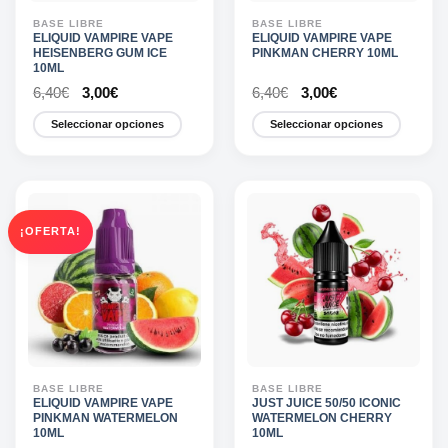
la
la
BASE LIBRE
BASE LIBRE
página
página
ELIQUID VAMPIRE VAPE
ELIQUID VAMPIRE VAPE
HEISENBERG GUM ICE
PINKMAN CHERRY 10ML
de
de
10ML
producto
producto
El
El
El
El
6,40
€
3,00
€
6,40
€
3,00
€
precio
precio
precio
precio
original
actual
original
actual
Seleccionar opciones
Seleccionar opciones
era:
es:
era:
es:
6,40€.
3,00€.
6,40€.
3,00€.
Este
Este
producto
producto
tiene
tiene
múltiples
múltiples
variantes.
variantes.
¡OFERTA!
Las
Las
opciones
opciones
se
se
pueden
pueden
elegir
elegir
en
en
la
la
BASE LIBRE
BASE LIBRE
página
página
ELIQUID VAMPIRE VAPE
JUST JUICE 50/50 ICONIC
PINKMAN WATERMELON
WATERMELON CHERRY
de
de
10ML
10ML
producto
producto