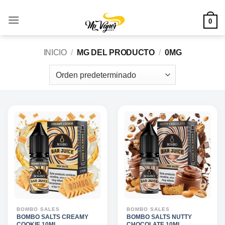
Saltar
al
0
contenido
INICIO
/
MG DEL PRODUCTO
/
0MG
BOMBO SALES
BOMBO SALES
BOMBO SALTS CREAMY
BOMBO SALTS NUTTY
COOKIE 10ML
CHOCOLATE 10ML