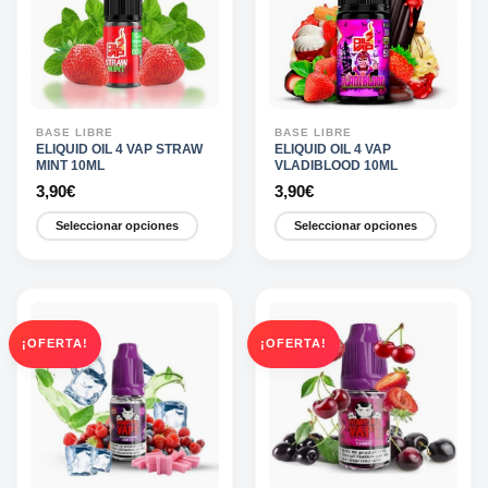
opciones
opciones
se
se
pueden
pueden
elegir
elegir
en
en
la
la
BASE LIBRE
BASE LIBRE
página
página
ELIQUID OIL 4 VAP STRAW
ELIQUID OIL 4 VAP
MINT 10ML
VLADIBLOOD 10ML
de
de
3,90
€
3,90
€
producto
producto
Seleccionar opciones
Seleccionar opciones
Este
Este
producto
producto
tiene
tiene
múltiples
múltiples
variantes.
variantes.
¡OFERTA!
¡OFERTA!
Las
Las
opciones
opciones
se
se
pueden
pueden
elegir
elegir
en
en