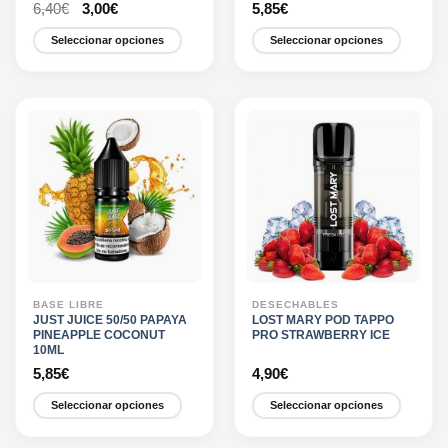
El
El
6,40
€
3,00
€
5,85
€
precio
precio
original
actual
Seleccionar opciones
Seleccionar opciones
era:
es:
6,40€.
3,00€.
Este
Este
producto
producto
tiene
tiene
múltiples
múltiples
variantes.
variantes.
Las
Las
opciones
opciones
se
se
pueden
pueden
elegir
elegir
en
en
la
la
BASE LIBRE
DESECHABLES
página
página
JUST JUICE 50/50 PAPAYA
LOST MARY POD TAPPO
PINEAPPLE COCONUT
PRO STRAWBERRY ICE
de
de
10ML
producto
producto
5,85
€
4,90
€
Seleccionar opciones
Seleccionar opciones
Este
Este