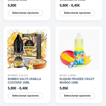
Rango
5,80
€
5,80
€
-
6,40
€
de
precios:
Seleccionar opciones
Seleccionar opciones
desde
5,80€
Este
Este
hasta
producto
producto
6,40€
tiene
tiene
múltiples
múltiples
variantes.
variantes.
Las
Las
opciones
opciones
se
se
pueden
pueden
elegir
elegir
en
en
la
la
BOMBO SALES
BASE LIBRE
página
página
BOMBO SALTS VANILLA
ELIQUID FRUIZEE CRAZY
CUSTARD 10ML
MANGO 10ML
de
de
Rango
5,80
€
-
6,40
€
5,85
€
producto
producto
de
precios:
Seleccionar opciones
Seleccionar opciones
desde
5,80€
Este
Este
hasta