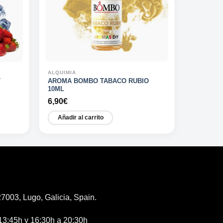
ALQUIMIA
T
AROMA BOMBO TABACO RUBIO
10ML
6,90
€
Añadir al carrito
7003, Lugo, Galicia, Spain.
13:45h y 16:30h a 20:30h