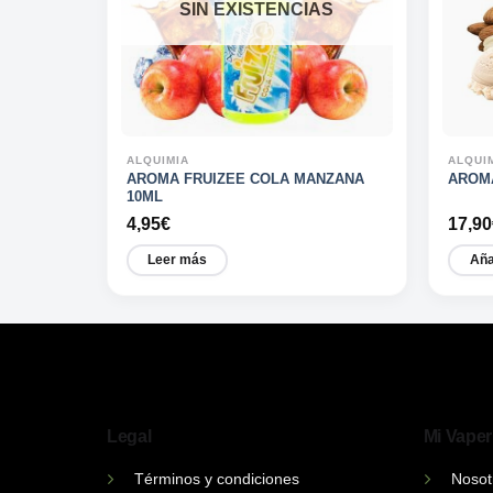
SIN EXISTENCIAS
ALQUIMIA
ALQUI
NKMAN
AROMA FRUIZEE COLA MANZANA
AROM
10ML
4,95
€
17,90
Leer más
Aña
Legal
Mi Vaper
Términos y condiciones
Nosot