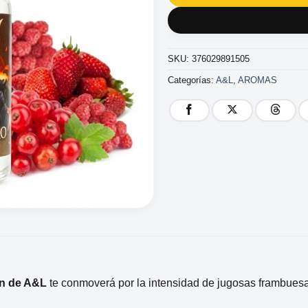
SKU:
376029891505
Categorías:
A&L
,
AROMAS
on de A&L
te conmoverá por la intensidad de jugosas frambues