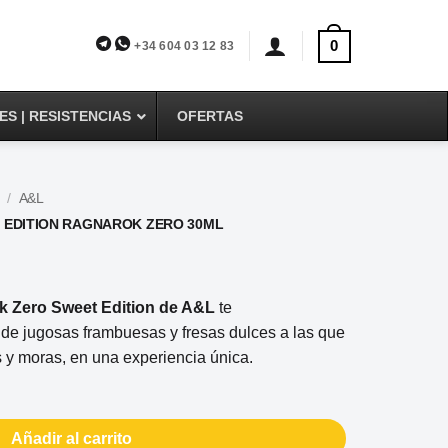
0
+34 604 03 12 83
S | RESISTENCIAS
OFERTAS
/
A&L
 EDITION RAGNAROK ZERO 30ML
k Zero Sweet Edition de A&L
te
 de jugosas frambuesas y fresas dulces a las que
y moras, en una experiencia única.
Añadir al carrito