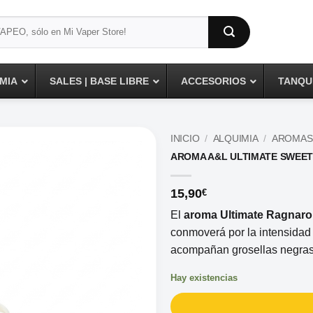
MIA
SALES | BASE LIBRE
ACCESORIOS
TANQUE
INICIO
/
ALQUIMIA
/
AROMAS
AROMA A&L ULTIMATE SWEET
15,90
€
El
aroma Ultimate Ragnaro
conmoverá por la intensidad
acompañan grosellas negras 
Hay existencias