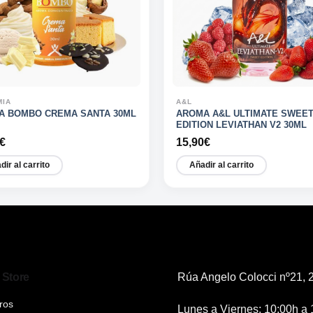
MIA
A&L
A BOMBO CREMA SANTA 30ML
AROMA A&L ULTIMATE SWEE
EDITION LEVIATHAN V2 30ML
€
15,90
€
dir al carrito
Añadir al carrito
 Store
Rúa Angelo Colocci nº21, 2
ros
Lunes a Viernes: 10:00h a 