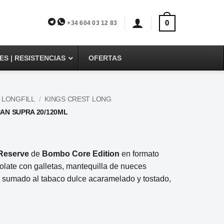
0
+34 604 03 12 83
S | RESISTENCIAS
OFERTAS
 LONGFILL
/
KINGS CREST LONG
N SUPRA 20/120ML
Reserve
de
Bombo Core Edition
en formato
colate con galletas, mantequilla de nueces
 sumado al tabaco dulce acaramelado y tostado,