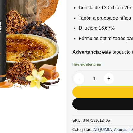
Botella de 120ml con 20
Tapón a prueba de niños
Dilución: 16,67%
Fórmulas optimizadas pa
Advertencia
: este producto 
Hay existencias
AROMA BOMBO CORE DON JU
SKU:
8447351012405
Categorías:
ALQUIMIA
,
Aromas Lon