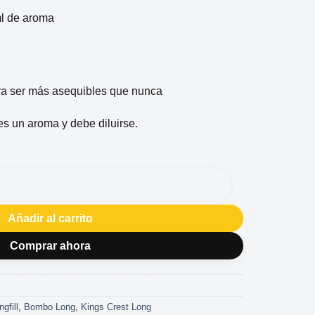
ml de aroma
ra ser más asequibles que nunca
es un aroma y debe diluirse.
AN SUPRA 20/120ML cantidad
Añadir al carrito
Comprar ahora
gfill
,
Bombo Long
,
Kings Crest Long