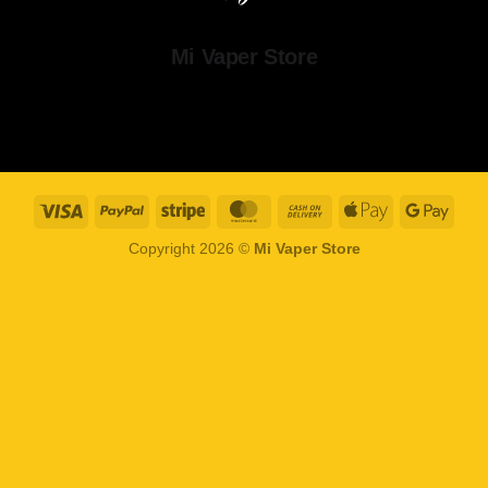
Mi Vaper Store
Visa
PayPal
Stripe
MasterCard
Cash
Apple
Goog
On
Pay
Pay
Copyright 2026 ©
Mi Vaper Store
Delivery