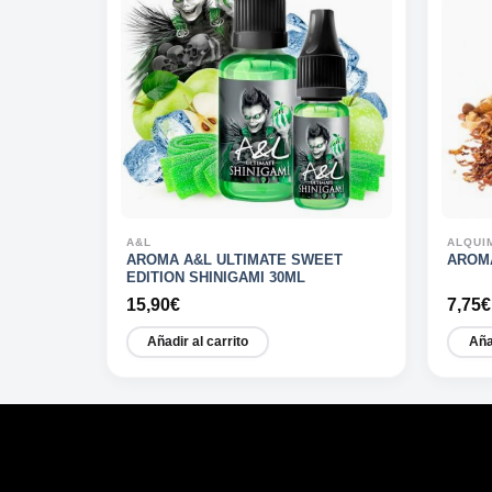
A&L
ALQUI
NKMAN
AROMA A&L ULTIMATE SWEET
AROM
EDITION SHINIGAMI 30ML
15,90
€
7,75
€
Añadir al carrito
Aña