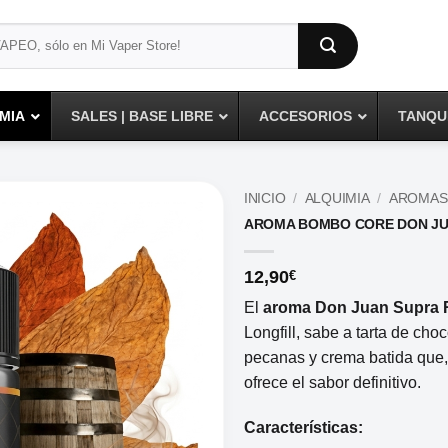
MIA
SALES | BASE LIBRE
ACCESORIOS
TANQUE
INICIO
/
ALQUIMIA
/
AROMAS
AROMA BOMBO CORE DON JUA
12,90
€
El
aroma Don Juan Supra 
Longfill, sabe a tarta de cho
pecanas y crema batida que,
ofrece el sabor definitivo.
Características: