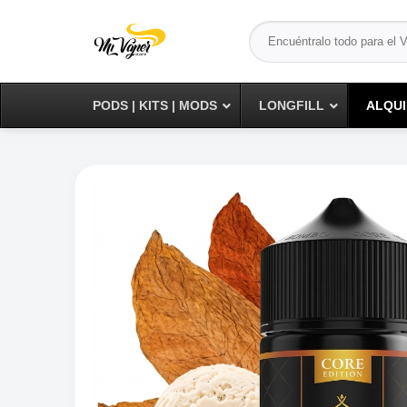
Saltar
Buscar
al
por:
contenido
PODS | KITS | MODS
LONGFILL
ALQUI