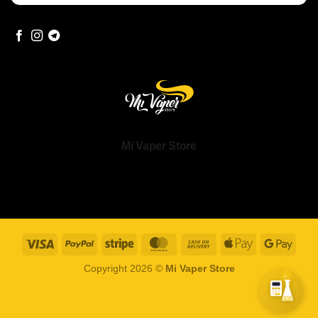
Mi Vaper Store
Visa
PayPal
Stripe
MasterCard
Cash
Apple
Goog
On
Pay
Pay
Copyright 2026 ©
Mi Vaper Store
Delivery