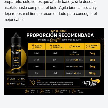
prepararlo, solo tienes que añadir base y, si lo deseas,
nicokits hasta completar el bote. Agita bien la mezcla y
deja reposar el tiempo recomendado para conseguir el
mejor sabor.