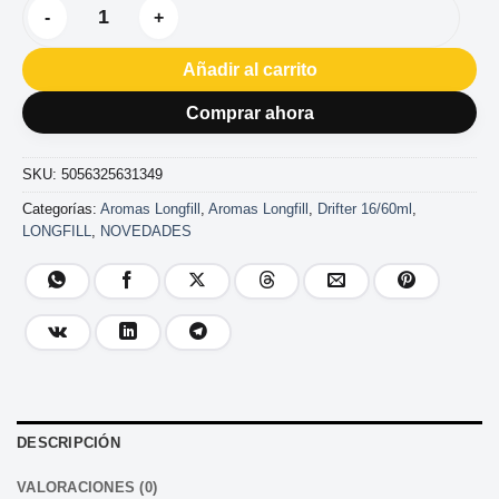
AROMA DRIFTER BAR SWEET BLUEBERRY ICE 16/60ML canti
Añadir al carrito
Comprar ahora
SKU:
5056325631349
Categorías:
Aromas Longfill
,
Aromas Longfill
,
Drifter 16/60ml
,
LONGFILL
,
NOVEDADES
DESCRIPCIÓN
VALORACIONES (0)