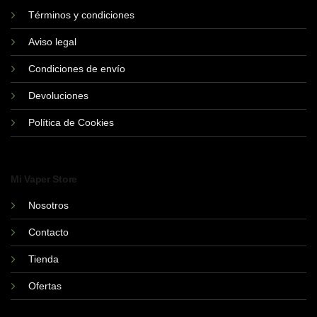
pueden
Términos y condiciones
elegir
Aviso legal
en
la
Condiciones de envío
página
de
Devoluciones
producto
Política de Cookies
Mi Vaper Store
Nosotros
Contacto
Tienda
Ofertas