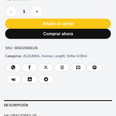
AROMA DRIFTER BAR WATERMELON ICE 6ML cantidad
Añadir al carrito
Comprar ahora
SKU:
5056325666136
Categorías:
ALQUIMIA
,
Aromas Longfill
,
Drifter 6/30ml
DESCRIPCIÓN
VALORACIONES (0)