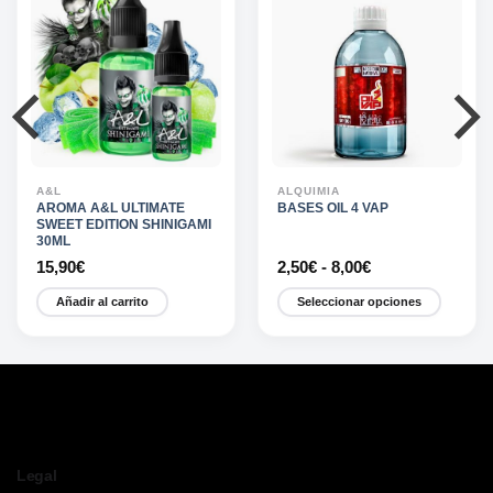
A&L
ALQUIMIA
AROMA A&L ULTIMATE
BASES OIL 4 VAP
SWEET EDITION SHINIGAMI
30ML
Rango
15,90
€
2,50
€
-
8,00
€
de
precios:
Añadir al carrito
Seleccionar opciones
desde
2,50€
Este
hasta
producto
8,00€
tiene
múltiples
variantes.
Las
opciones
Legal
se