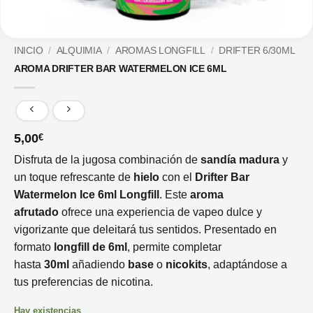
INICIO
/
ALQUIMIA
/
AROMAS LONGFILL
/
DRIFTER 6/30ML
AROMA DRIFTER BAR WATERMELON ICE 6ML
5,00
€
Disfruta de la jugosa combinación de
sandía madura
y
un toque refrescante de
hielo
con el
Drifter Bar
Watermelon Ice 6ml Longfill
. Este
aroma
afrutado
ofrece una experiencia de vapeo dulce y
vigorizante que deleitará tus sentidos. Presentado en
formato
longfill de 6ml
, permite completar
hasta
30ml
añadiendo
base
o
nicokits
, adaptándose a
tus preferencias de nicotina.
Hay existencias