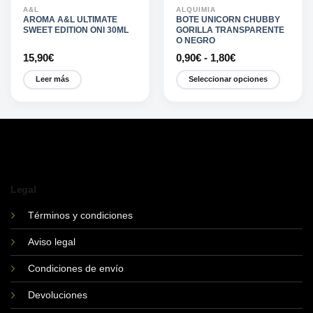
A&L
ALQUIMIA
AROMA A&L ULTIMATE
BOTE UNICORN CHUBBY
SWEET EDITION ONI 30ML
GORILLA TRANSPARENTE
O NEGRO
Rango
15,90
€
0,90
€
-
1,80
€
de
precios:
Leer más
Seleccionar opciones
desde
0,90€
Este
hasta
producto
1,80€
tiene
múltiples
variantes.
Las
opciones
Legal
se
pueden
Términos y condiciones
elegir
Aviso legal
en
la
Condiciones de envío
página
de
Devoluciones
producto