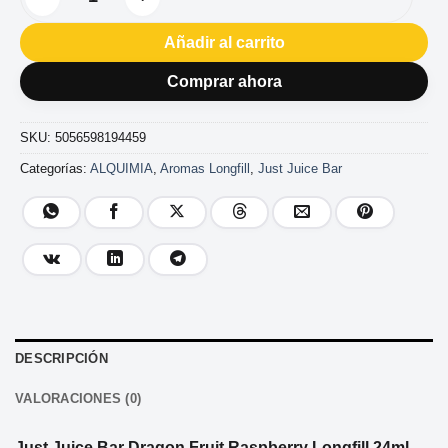
AROMA JUST JUICE BAR DRAGONFRUIT RASPBERRY 24ML LO
Añadir al carrito
Comprar ahora
SKU:
5056598194459
Categorías:
ALQUIMIA
,
Aromas Longfill
,
Just Juice Bar
DESCRIPCIÓN
VALORACIONES (0)
Just Juice Bar Dragon Fruit Raspberry Longfill 24ml
,