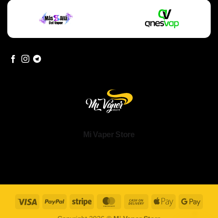
Mi Vaper Store
Visa
PayPal
Stripe
MasterCard
Cash
Apple
Goog
On
Pay
Pay