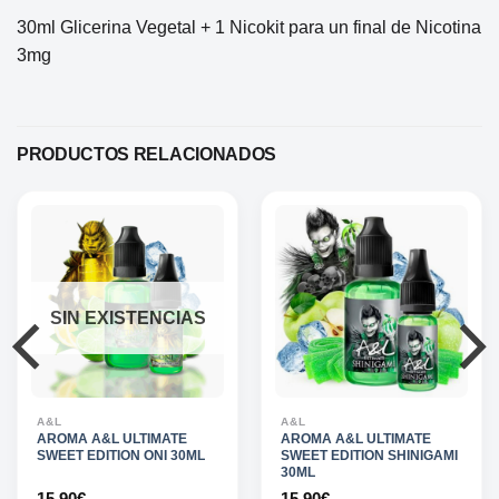
30ml Glicerina Vegetal + 1 Nicokit para un final de Nicotina
3mg
PRODUCTOS RELACIONADOS
SIN EXISTENCIAS
A&L
A&L
AROMA A&L ULTIMATE
AROMA A&L ULTIMATE
SWEET EDITION ONI 30ML
SWEET EDITION SHINIGAMI
30ML
15,90
€
15,90
€