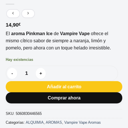
14,90
€
El
aroma Pinkman Ice
de
Vampire Vape
ofrece el
mismo cítrico sabor de siempre a naranja, limón y
pomelo, pero ahora con un toque helado irresistible.
Hay existencias
AROMA VAMPIRE VAPE PINKMAN ICE 30ML cantidad
Añadir al carrito
Comprar ahora
SKU:
5060830446565
Categorías:
ALQUIMIA
,
AROMAS
,
Vampire Vape Aromas