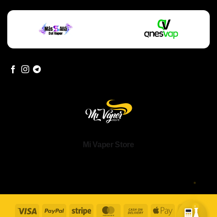
Mi Vaper Store
Visa
PayPal
Stripe
MasterCard
Cash
Apple
Goog