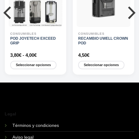
CONSUMIBLES
CONSUMIBLES
POD JOYETECH EXCEED
RECAMBIO UWELL CROWN
GRIP
POD
Rango
3,80
€
-
4,00
€
4,50
€
de
precios:
Seleccionar opciones
Seleccionar opciones
desde
3,80€
Este
Este
hasta
producto
producto
4,00€
tiene
tiene
múltiples
múltiples
variantes.
variantes.
Las
Las
opciones
opciones
Legal
se
se
pueden
pueden
Términos y condiciones
elegir
elegir
Aviso legal
en
en