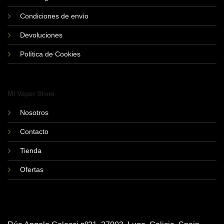
la
la
Condiciones de envío
página
página
de
de
Devoluciones
producto
producto
Política de Cookies
Mi Vaper Store
Nosotros
Contacto
Tienda
Ofertas