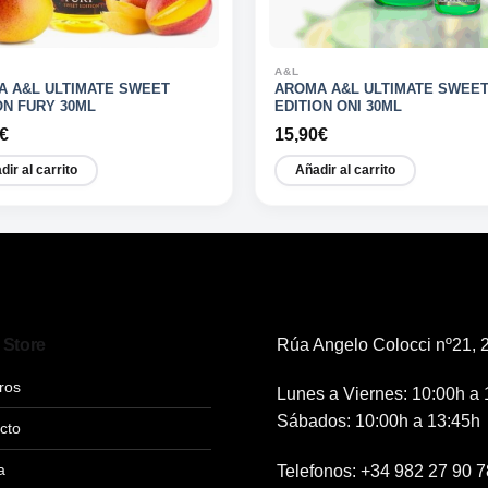
A&L
A A&L ULTIMATE SWEET
AROMA A&L ULTIMATE SWEE
ON FURY 30ML
EDITION ONI 30ML
€
15,90
€
dir al carrito
Añadir al carrito
 Store
Rúa Angelo Colocci nº21, 2
ros
Lunes a Viernes: 10:00h a 
Sábados: 10:00h a 13:45h
cto
a
Telefonos:
+34 982 27 90 7