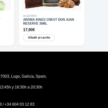
ALQUIMIA
T
AROMA KINGS CREST DON JUAN
RESERVE 30ML
17,90
€
Añadir al carrito
7003, Lugo, Galicia, Spain.
13:45h y 16:30h a 20:30h
8
/
+34 604 03 12 83