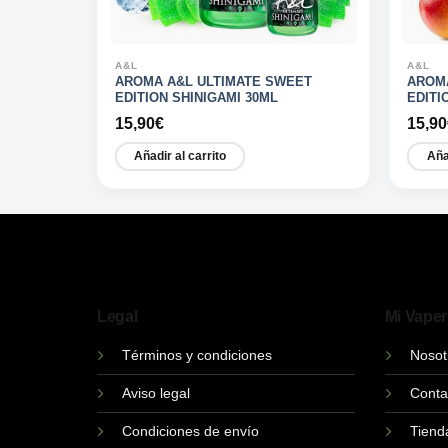
A&L
A&L
BIO
AROMA A&L ULTIMATE SWEET
AROM
EDITION SHINIGAMI 30ML
EDITI
15,90
€
15,90
Añadir al carrito
Aña
Legal
Mi Vaper
Términos y condiciones
Nosot
Aviso legal
Conta
Condiciones de envío
Tiend