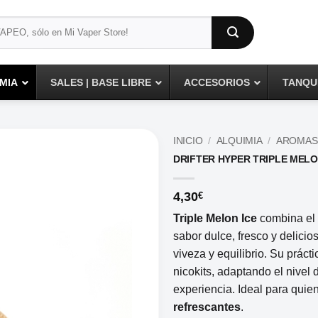
MIA
SALES | BASE LIBRE
ACCESORIOS
TANQUE
INICIO
/
ALQUIMIA
/
AROMAS
DRIFTER HYPER TRIPLE MELO
4,30
€
Triple Melon Ice
combina el 
sabor dulce, fresco y delici
viveza y equilibrio. Su práct
nicokits, adaptando el nivel
experiencia. Ideal para qui
refrescantes
.