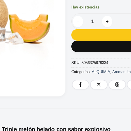
Hay existencias
DRIFTER HYPER TRIPLE MELO
SKU:
5056325679334
Categorías:
ALQUIMIA
,
Aromas Lon
ll: Triple melón helado con sabor explosivo