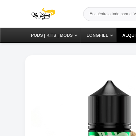
Saltar
Buscar
al
por:
contenido
PODS | KITS | MODS
LONGFILL
ALQUI