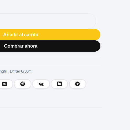
N ICE 3/30ML cantidad
Añadir al carrito
Comprar ahora
gfill
,
Drifter 6/30ml