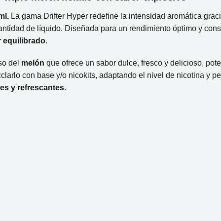
ml.
La gama Drifter Hyper redefine la intensidad aromática gra
ntidad de líquido. Diseñada para un rendimiento óptimo y consi
 equilibrado
.
so del
melón
que ofrece un sabor dulce, fresco y delicioso, pot
ezclarlo con base y/o nicokits, adaptando el nivel de nicotina y 
tes y refrescantes
.