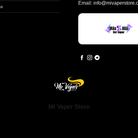
Email:
info@mivaperstore.
as
Mi Vaper Store