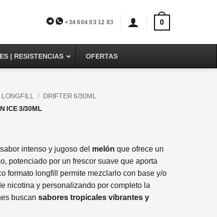
0
+34 604 03 12 83
S | RESISTENCIAS
OFERTAS
 LONGFILL
/
DRIFTER 6/30ML
N ICE 3/30ML
sabor intenso y jugoso del
melón
que ofrece un
oso, potenciado por un frescor suave que aporta
ico formato longfill permite mezclarlo con base y/o
 de nicotina y personalizando por completo la
enes buscan
sabores tropicales vibrantes y