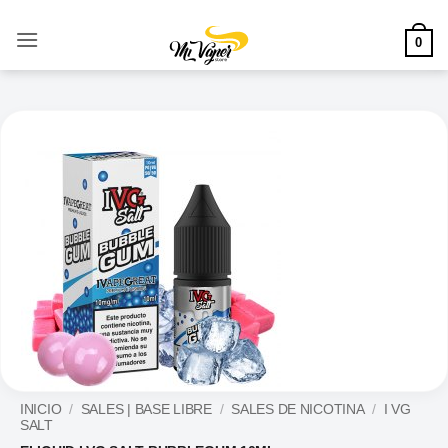
Saltar
al
0
contenido
INICIO
/
SALES | BASE LIBRE
/
SALES DE NICOTINA
/
I VG
SALT