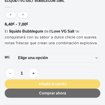
ELIQUID I VG SALT BUBBLEGUM 10ML
Rango
6,40
-
7,00
€
€
de
El
de
te
líquido Bubblegum
I Love VG Salt
precios:
desde
conquistará con su sabor a dulce chicle con suaves
6,40€
notas frescas que crean una combinación explosiva.
hasta
7,00€
MG
ELIQUID I VG SALT BUBBLEGUM 10ML cantidad
Añadir al carrito
Comprar ahora