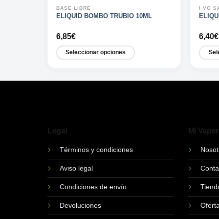
BASE LIBRE
I VG S
ANZANA
ELIQUID BOMBO TRUBIO 10ML
ELIQU
6,85
€
6,40
€
Seleccionar opciones
Sel
Este
Este
producto
produ
tiene
tiene
múltiples
múltip
variantes.
varian
Las
Las
Legal
Mi Vaper
opciones
opcio
se
se
Términos y condiciones
Nosot
pueden
puede
elegir
elegir
Aviso legal
Conta
en
en
Condiciones de envío
Tiend
la
la
página
págin
Devoluciones
Ofert
de
de