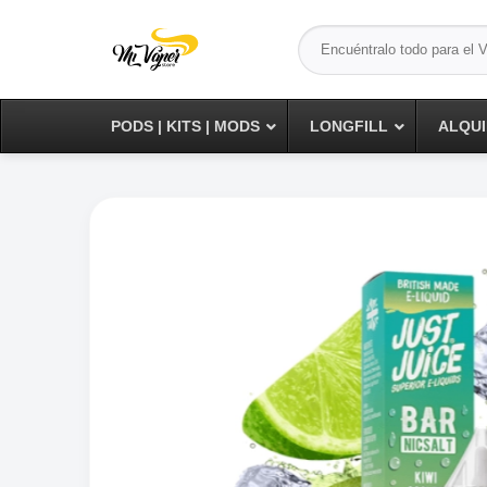
Saltar
Buscar
al
por:
contenido
PODS | KITS | MODS
LONGFILL
ALQUI