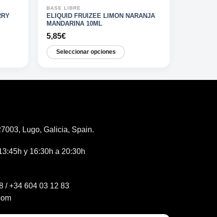
BASE LIBRE
RRY
ELIQUID FRUIZEE LIMON NARANJA
MANDARINA 10ML
5,85
€
Seleccionar opciones
Este
producto
tiene
múltiples
variantes.
Las
7003, Lugo, Galicia, Spain.
opciones
se
13:45h y 16:30h a 20:30h
pueden
elegir
en
8
/
+34 604 03 12 83
la
página
com
de