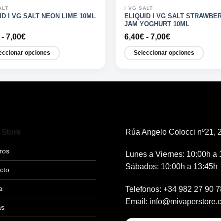
ALT
I VG SALT
ID I VG SALT NEON LIME 10ML
ELIQUID I VG SALT STRAWBE
JAM YOGHURT 10ML
Rango
Rango
-
7,00
€
6,40
€
-
7,00
€
de
de
precios:
precios:
eccionar opciones
Seleccionar opciones
desde
desde
Este
6,40€
6,40€
hasta
hasta
cto
producto
7,00€
7,00€
tiene
les
múltiples
tes.
variantes.
Las
 Store
Rúa Angelo Colocci nº21, 2
nes
opciones
se
ros
Lunes a Viernes: 10:00h a 
n
pueden
Sábados: 10:00h a 13:45h
elegir
cto
en
a
Telefonos:
+34 982 27 90 7
la
a
página
Email:
info@mivaperstore.
as
de