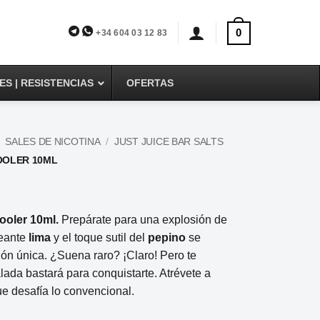
0
+34 604 03 12 83
S | RESISTENCIAS
OFERTAS
SALES DE NICOTINA
/
JUST JUICE BAR SALTS
COOLER 10ML
Cooler 10ml.
Prepárate para una explosión de
peante
lima
y el toque sutil del
pepino
se
ón única. ¿Suena raro? ¡Claro! Pero te
ada bastará para conquistarte. Atrévete a
e desafía lo convencional.