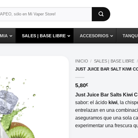
MIA
SALES | BASE LIBRE
ACCESORIOS
TANQUE
INICIO
/
SALES | BASE LIBRE
/
JUST JUICE BAR SALT KIWI 
5,80
€
Just Juice Bar Salts Kiwi 
sabor: el ácido
kiwi
, la chis
entrelazan en una combinaci
aseguramos que una sola cal
experimentar una frescura qu