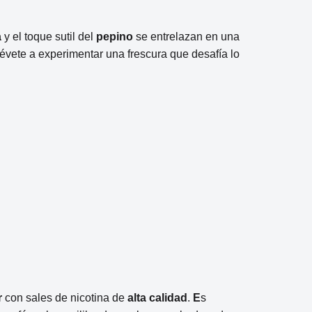
a
y el toque sutil del
pepino
se entrelazan en una
évete a experimentar una frescura que desafía lo
r
con sales de nicotina de
alta calidad
.
E
s