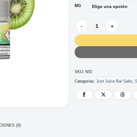
MG
JUST JUICE BAR SALT KIWI 
SKU:
N/D
Categorías:
Just Juice Bar Salts
,
IONES (0)