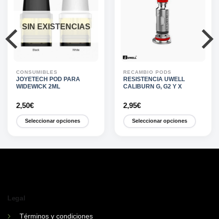
SIN EXISTENCIAS
CONSUMIBLES
RECAMBIO PODS
JOYETECH POD PARA
RESISTENCIA UWELL
WIDEWICK 2ML
CALIBURN G, G2 Y X
2,50
€
2,95
€
Seleccionar opciones
Seleccionar opciones
Este
Este
producto
producto
tiene
tiene
múltiples
múltiples
variantes.
variantes.
Las
Las
opciones
opciones
Legal
se
se
pueden
pueden
Términos y condiciones