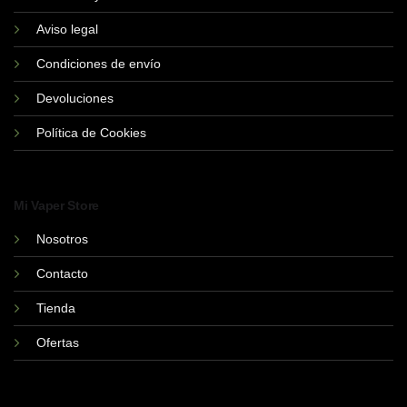
elegir
elegir
Aviso legal
en
en
la
la
Condiciones de envío
página
página
de
de
Devoluciones
producto
producto
Política de Cookies
Mi Vaper Store
Nosotros
Contacto
Tienda
Ofertas