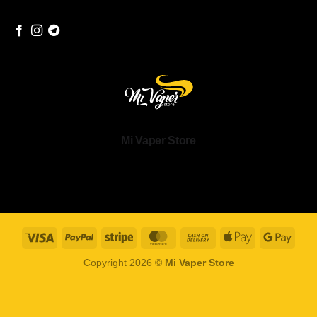
Mi Vaper Store
Visa
PayPal
Stripe
MasterCard
Cash
Apple
Goog
On
Pay
Pay
Copyright 2026 ©
Mi Vaper Store
Delivery