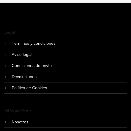
tiene
múltiples
variantes.
Las
opciones
Legal
se
pueden
Términos y condiciones
elegir
Aviso legal
en
la
Condiciones de envío
página
de
Devoluciones
producto
Política de Cookies
Mi Vaper Store
Nosotros