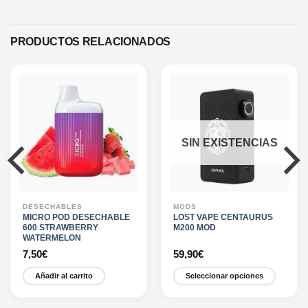
PRODUCTOS RELACIONADOS
SIN EXISTENCIAS
DESECHABLES
MODS
MICRO POD DESECHABLE
LOST VAPE CENTAURUS
600 STRAWBERRY
M200 MOD
WATERMELON
7,50
€
59,90
€
Añadir al carrito
Seleccionar opciones
Este
producto