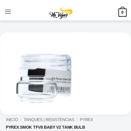
Saltar
al
0
contenido
INICIO
/
TANQUES | RESISTENCIAS
/
PYREX
PYREX SMOK TFV8 BABY V2 TANK BULB