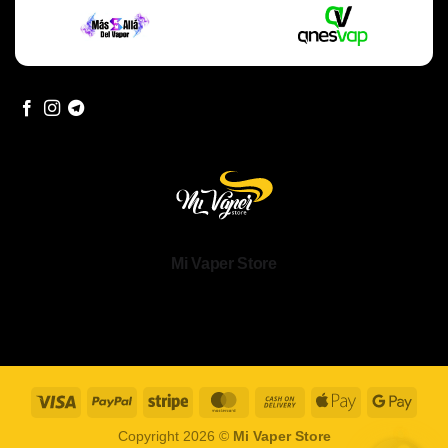
Mi Vaper Store
Visa
PayPal
Stripe
MasterCard
Cash
Apple
Goog
On
Pay
Pay
Copyright 2026 ©
Mi Vaper Store
Delivery