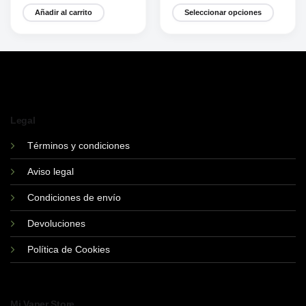
Añadir al carrito
Seleccionar opciones
Este
producto
tiene
múltiples
variantes.
Las
opciones
Legal
se
pueden
Términos y condiciones
elegir
Aviso legal
en
la
Condiciones de envío
página
de
Devoluciones
producto
Política de Cookies
Mi Vaper Store