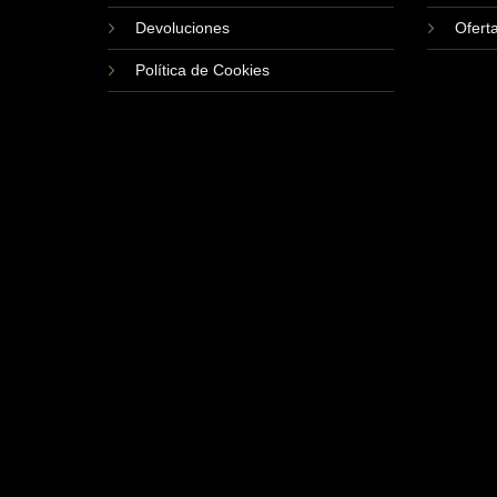
página
Devoluciones
Ofert
de
producto
Política de Cookies