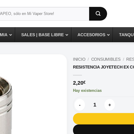
MIA
SALES | BASE LIBRE
ACCESORIOS
TANQUE
INICIO
/
CONSUMIBLES
/
RES
RESISTENCIA JOYETECH EX C
2,20
€
Hay existencias
RESISTENCIA JOYETECH EX C