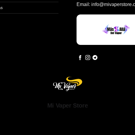
Email:
info@mivaperstore.
as
Mi Vaper Store