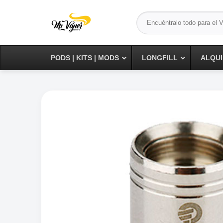
Saltar
Buscar
al
por:
contenido
PODS | KITS | MODS
LONGFILL
ALQUI