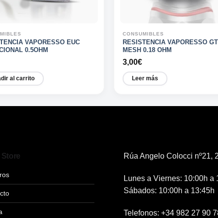
MIBLES
CONSUMIBLES
STENCIA VAPORESSO EUC
RESISTENCIA VAPORESSO GT
CIONAL 0.5OHM
MESH 0.18 OHM
3,00
€
dir al carrito
Leer más
 Store
Rúa Angelo Colocci nº21, 2
ros
Lunes a Viernes: 10:00h a 
Sábados: 10:00h a 13:45h
cto
a
Telefonos:
+34 982 27 90 7