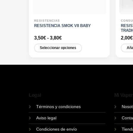
RESISTENCIAS
CONSU
X COIL
RESISTENCIA SMOK V8 BABY
RESI
TRADI
Rango
3,50
€
-
3,80
€
2,00
€
de
precios:
Seleccionar opciones
Aña
desde
Este
3,50€
hasta
producto
3,80€
tiene
múltiples
variantes.
Las
Legal
Mi Vaper
opciones
se
Términos y condiciones
Nosot
pueden
elegir
Aviso legal
Conta
en
Condiciones de envío
Tiend
la