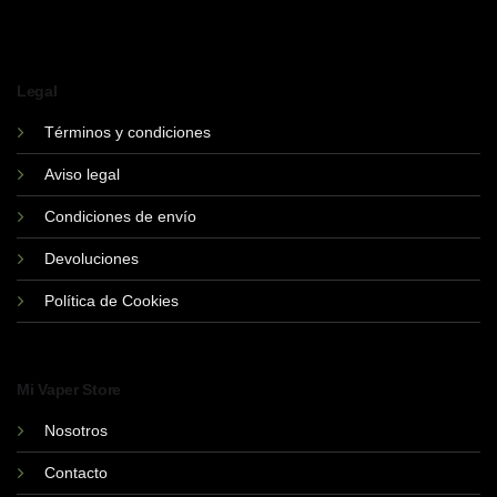
múltiples
variantes.
Las
opciones
Legal
se
pueden
Términos y condiciones
elegir
Aviso legal
en
la
Condiciones de envío
página
de
Devoluciones
producto
Política de Cookies
Mi Vaper Store
Nosotros
Contacto